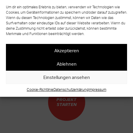
Um dir ein optimales Erlebnis zu bieten, verwenden wir Technologien wie
Cookies, um Geräteinformationen zu speichern und/oder darauf zuzugreifen.
Wenn du diesen Technologien zustimmst, können wir Daten wie das
zurück zur Übersicht
Surfverhalten oder eindeutige IDs auf dieser Website verarbeiten. Wenn du
deine Zustimmung nicht erteilst oder zurückziehst, können bestimmte
Merkmale und Funktionen beeinträchtigt werden.
Akzeptieren
BEREIT FÜR IHR EIGENES TREPPEN
Ablehnen
UNIKAT?
WARUM WARTEN?
Einstellungen ansehen
Cookie-Richtlinie
Datenschutzerklärung
Impressum
PROJEKT
STARTEN