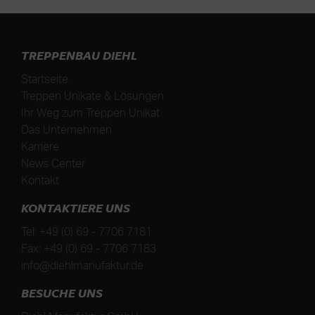
TREPPENBAU DIEHL
Startseite
Treppen Unikate & Lösungen
Ihr Weg zum Treppen Unikat
Das Unternehmen
Karriere
News Center
Kontakt
KONTAKTIERE UNS
Tel:
+49 (0) 69 - 7706 7181
Fax:
+49 (0) 69 - 7706 7183
info@diehlmanufaktur.de
BESUCHE UNS