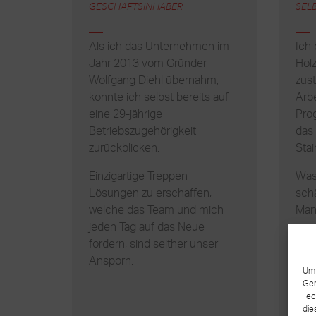
GESCHÄFTSINHABER
SEL
Als ich das Unternehmen im
Ich 
Jahr 2013 vom Gründer
Holz
Wolfgang Diehl übernahm,
zust
konnte ich selbst bereits auf
Arb
eine 29-jährige
Pro
Betriebszugehörigkeit
das 
zurückblicken.
Sta
Einzigartige Treppen
Was 
Lösungen zu erschaffen,
schä
welche das Team und mich
Man
jeden Tag auf das Neue
mor
fordern, sind seither unser
jede
Ansporn.
Um 
Ger
Tec
die