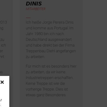
DINIS
MITARBEITER
 2013
Ich heiße Jorge Pereira Dinis
ng
und komme aus Portugal. Im
Jahr 1980 bin ich nach
 zu
Deutschland ausgewandert
 ich
und habe direkt bei der Firma
er
Treppenbau Diehl angefangen
hrt
zu arbeiten.
Für mich ist es besonders hier
as
zu arbeiten, da wir keine
Industrietreppen erschaffen.
t.
Keine Treppe ist wie die
i
vorherige Treppe. Dies ist
it
etwas ganz Besonderes.
uf
,