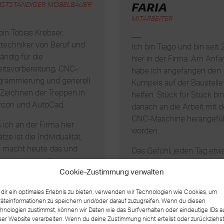
FARIA
BSTSTÄNDIGER MÖBELBAUER
MITARBEITER
bin Tobias Krebser,
techniker von Beruf und
Ich bin Tiago und bin seit
ändig für die
hier in der Firma. Am Anfa
eitsvorbereitung, CNC-
habe ich angefangen den
grammierung und generell
Kumpels auf der Baustelle
Zeichnen der Treppen in
helfen. Stück für Stück bin
ircon und AutoCad.
danach an die Arbeit mit d
CNC-Maschine herangefü
ich an der Firma hier
worden.
tze ist die Individualität.
 macht heute das und
Das Gefühl, jeden Tag etw
gen etwas anders und
Neues zu machen ist viel
Cookie-Zustimmung verwalten
 Treppe ist einzigartig.
besser als meine alte Arbei
Es gibt so viele Treppen be
dir ein optimales Erlebnis zu bieten, verwenden wir Technologien wie Cookies, um
uns, die unglaubliche Arbe
äteinformationen zu speichern und/oder darauf zuzugreifen. Wenn du diesen
voraussetzen.
hnologien zustimmst, können wir Daten wie das Surfverhalten oder eindeutige IDs a
ser Website verarbeiten. Wenn du deine Zustimmung nicht erteilst oder zurückziehst