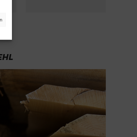
en
EHL