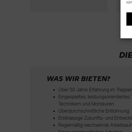
kön
DI
WAS WIR BIETEN?
Über 50 Jahre Erfahrung im Treppe
Eingespieltes, leistungsorientierte
Technikern und Monteuren
Überdurchschnittliche Entlohnung
Erstklassige Zukunfts- und Entwick
Regelmäßig wechselnde Arbeitsau