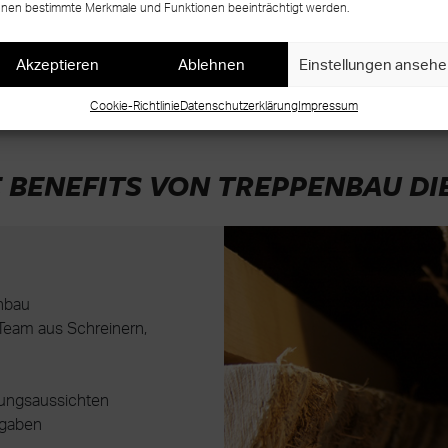
nen bestimmte Merkmale und Funktionen beeinträchtigt werden.
Akzeptieren
Ablehnen
Einstellungen anseh
Cookie-Richtlinie
Datenschutzerklärung
Impressum
E BENEFITS VON TREPPENBAU DI
nbau
s Team aus Schreinern,
lungsaussichten
fgaben