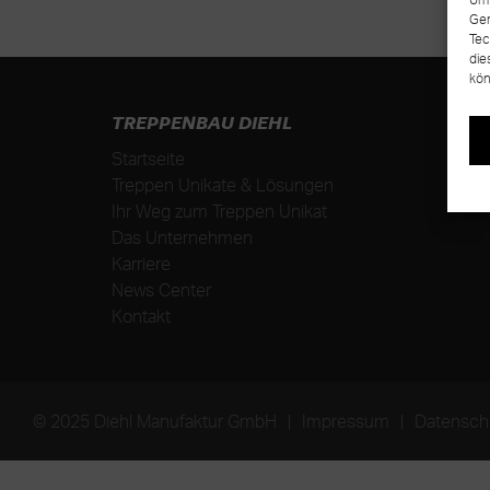
Ger
Tec
die
kön
TREPPENBAU DIEHL
Startseite
Treppen Unikate & Lösungen
Ihr Weg zum Treppen Unikat
Das Unternehmen
Karriere
News Center
Kontakt
© 2025 Diehl Manufaktur GmbH
|
Impressum
|
Datensch