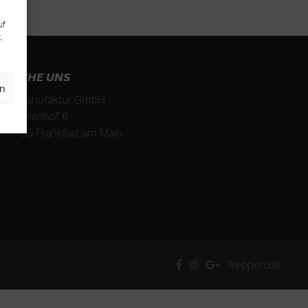
uf
,
ESUCHE UNS
en
iehl Manufaktur GmbH
m Herrenhof 6
-
60435
Frankfurt am Main
Treppen.de