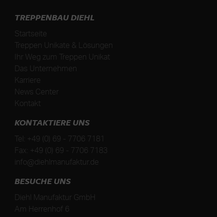
TREPPENBAU DIEHL
Startseite
Treppen Unikate & Lösungen
Ihr Weg zum Treppen Unikat
Das Unternehmen
Karriere
News Center
Kontakt
KONTAKTIERE UNS
Tel:
+49 (0) 69 - 7706 7181
Fax:
+49 (0) 69 - 7706 7183
info@diehlmanufaktur.de
BESUCHE UNS
Diehl Manufaktur GmbH
Am Herrenhof 6