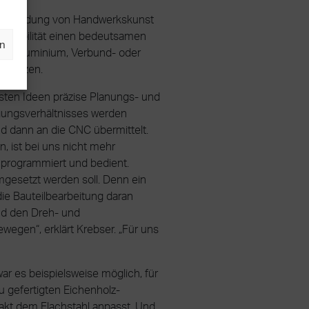
r Verbindung von Handwerkskunst
lexibilität einen bedeutsamen
en
holz, Aluminium, Verbund- oder
s Ganzen.
sten Ideen präzise Planungs- und
igungsverhältnisses werden
nd dann an die CNC übermittelt.
n, ist bei uns nicht mehr
 programmiert und bedient.
mgesetzt werden soll. Denn ein
ie Bauteilbearbeitung daran
und den Dreh- und
egen“, erklärt Krebser. „Für uns
ar es beispielsweise möglich, für
 gefertigten Eichenholz-
exakt dem Flachstahl anpasst. Und