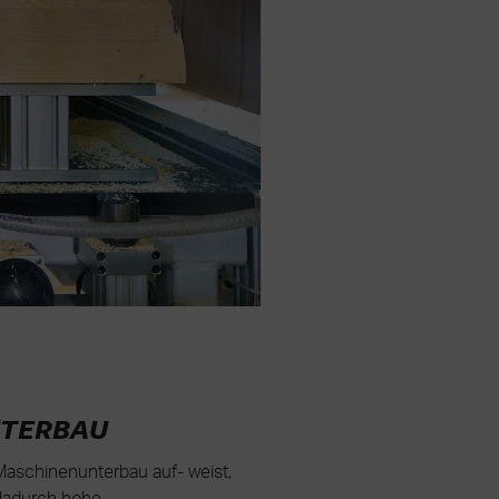
NTERBAU
aschinenunterbau auf- weist,
 dadurch hohe