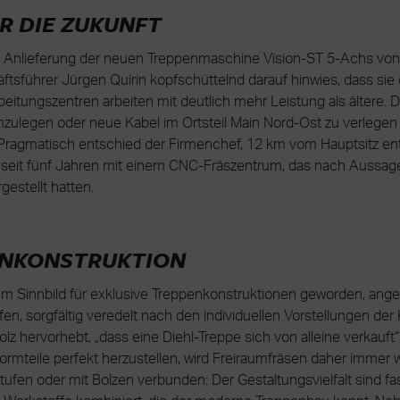
ÜR DIE ZUKUNFT
e Anlieferung der neuen Treppenmaschine Vision-ST 5-Achs von 
tsführer Jürgen Quirin kopfschüttelnd darauf hinwies, dass sie d
itungszentren arbeiten mit deutlich mehr Leistung als ältere. 
zulegen oder neue Kabel im Ortsteil Main Nord-Ost zu verlegen
Pragmatisch entschied der Firmenchef, 12 km vom Hauptsitz en
seit fünf Jahren mit einem CNC-Fräszentrum, das nach Aussage 
rgestellt hatten.
ENKONSTRUKTION
zum Sinnbild für exklusive Treppenkonstruktionen geworden, ange
fen, sorgfältig veredelt nach den individuellen Vorstellungen de
z hervorhebt, „dass eine Diehl-Treppe sich von alleine verkauft
mteile perfekt herzustellen, wird Freiraumfräsen daher immer wi
stufen oder mit Bolzen verbunden: Der Gestaltungsvielfalt sind f