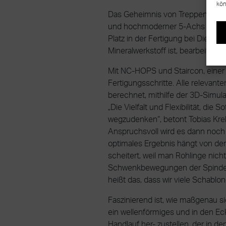
kön
Das Geheimnis von Treppen, die j
und hochmoderner 5-Achs CNC-Tec
Platz in der Fertigung bei Diehl 
Mineralwerkstoff ist, bearbeitet 
Mit NC-HOPS und Staircon, einer 
Fertigungsschritte. Alle relevan
berechnet, mithilfe der 3D-Simula
„Die Vielfalt und Flexibilität, di
wegzudenken“, betont Tobias Kre
Anspruchsvoll wird es dann noch 
optimales Ergebnis hängt von der
scheitert, weil man Rohlinge nic
Schwenkbewegungen der Spindel na
heißt das, dass wir viele Schablon
Faszinierend ist, wie maßgenau si
ein wellenförmiges und in den Ec
Handlauf her- zustellen, der in d