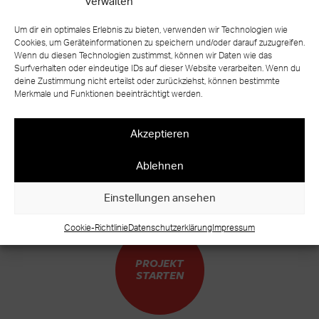
verwalten
Um dir ein optimales Erlebnis zu bieten, verwenden wir Technologien wie
Cookies, um Geräteinformationen zu speichern und/oder darauf zuzugreifen.
Wenn du diesen Technologien zustimmst, können wir Daten wie das
Surfverhalten oder eindeutige IDs auf dieser Website verarbeiten. Wenn du
zurück zur Übersicht
deine Zustimmung nicht erteilst oder zurückziehst, können bestimmte
Merkmale und Funktionen beeinträchtigt werden.
Akzeptieren
Ablehnen
BEREIT FÜR IHR EIGENES TREPPEN
UNIKAT?
Einstellungen ansehen
WARUM WARTEN?
Cookie-Richtlinie
Datenschutzerklärung
Impressum
PROJEKT
STARTEN