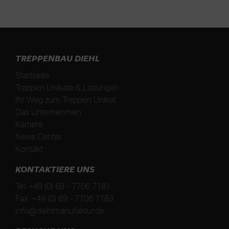
TREPPENBAU DIEHL
Startseite
Treppen Unikate & Lösungen
Ihr Weg zum Treppen Unikat
Das Unternehmen
Karriere
News Center
Kontakt
KONTAKTIERE UNS
Tel:
+49 (0) 69 - 7706 7181
Fax:
+49 (0) 69 - 7706 7183
info@diehlmanufaktur.de