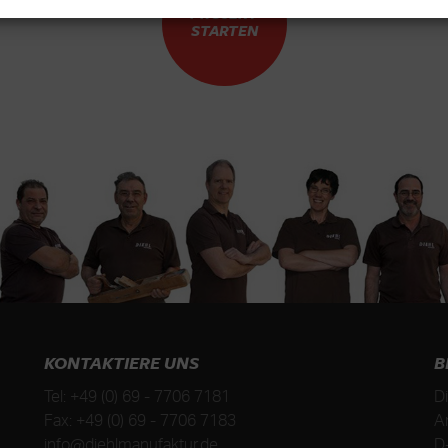
PROJEKT
STARTEN
KONTAKTIERE UNS
B
Tel:
+49 (0) 69 - 7706 7181
D
Fax:
+49 (0) 69 - 7706 7183
A
info@diehlmanufaktur.de
D