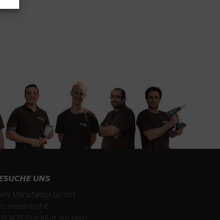
ESUCHE UNS
iehl Manufaktur GmbH
m Herrenhof 6
-
60435
Frankfurt am Main