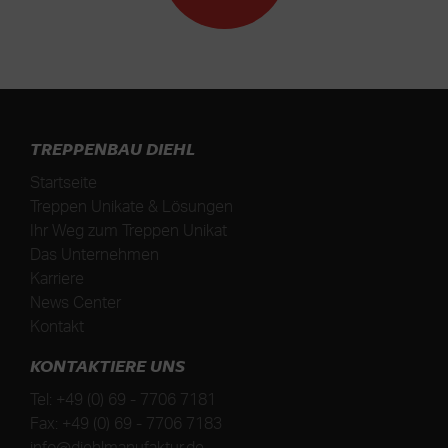
TREPPENBAU DIEHL
Startseite
Treppen Unikate & Lösungen
Ihr Weg zum Treppen Unikat
Das Unternehmen
Karriere
News Center
Kontakt
KONTAKTIERE UNS
Tel:
+49 (0) 69 - 7706 7181
Fax:
+49 (0) 69 - 7706 7183
info@diehlmanufaktur.de