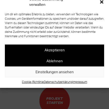
verwalten
Um dir ein optimales Erlebnis zu bieten, verwenden wir Technologien wie
Cookies, um Geräteinformationen zu speichern und/oder darauf zuzugreifen.
Wenn du diesen Technologien zustimmst, können wir Daten wie das
Surfverhalten oder eindeutige IDs auf dieser Website verarbeiten. Wenn du
deine Zustimmung nicht erteilst oder zurückziehst, können bestimmte
zurück zur Übersicht
Merkmale und Funktionen beeinträchtigt werden.
Akzeptieren
Ablehnen
BEREIT FÜR IHR EIGENES TREPPEN
UNIKAT?
Einstellungen ansehen
WARUM WARTEN?
Cookie-Richtlinie
Datenschutzerklärung
Impressum
PROJEKT
STARTEN