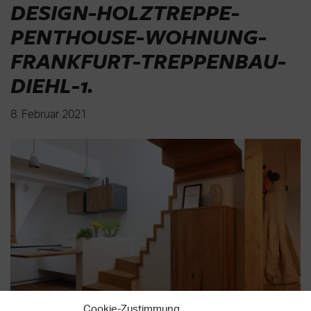
DESIGN-HOLZTREPPE-
PENTHOUSE-WOHNUNG-
FRANKFURT-TREPPENBAU-
DIEHL-1
.
8. Februar 2021
Cookie-Zustimmung