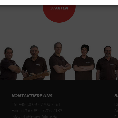
PROJEKT
STARTEN
KONTAKTIERE UNS
B
Tel:
+49 (0) 69 - 7706 7181
D
Fax:
+49 (0) 69 - 7706 7183
A
info@diehlmanufaktur.de
D