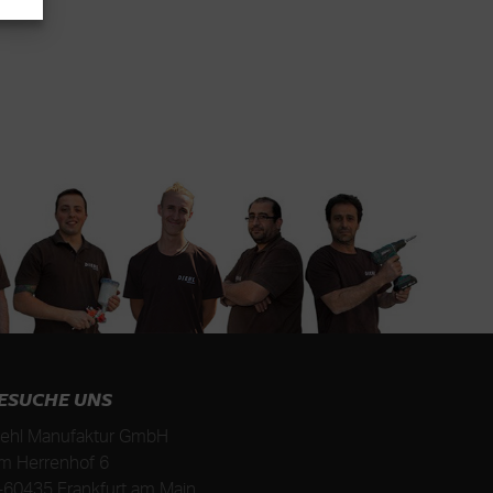
ESUCHE UNS
iehl Manufaktur GmbH
m Herrenhof 6
-
60435
Frankfurt am Main