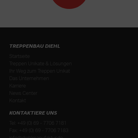
TREPPENBAU DIEHL
Startseite
Treppen Unikate & Lösungen
Ihr Weg zum Treppen Unikat
Das Unternehmen
Karriere
News Center
Kontakt
KONTAKTIERE UNS
Tel:
+49 (0) 69 - 7706 7181
Fax:
+49 (0) 69 - 7706 7183
info@diehlmanufaktur.de