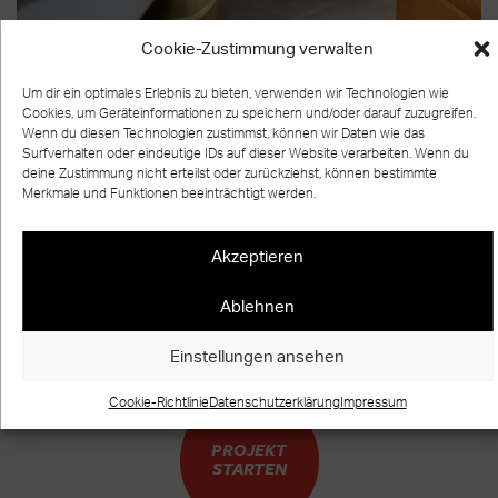
Cookie-Zustimmung verwalten
Um dir ein optimales Erlebnis zu bieten, verwenden wir Technologien wie
Cookies, um Geräteinformationen zu speichern und/oder darauf zuzugreifen.
Wenn du diesen Technologien zustimmst, können wir Daten wie das
Surfverhalten oder eindeutige IDs auf dieser Website verarbeiten. Wenn du
zurück zur Übersicht
deine Zustimmung nicht erteilst oder zurückziehst, können bestimmte
Merkmale und Funktionen beeinträchtigt werden.
Akzeptieren
BEREIT FÜR IHR EIGENES TREPPEN
Ablehnen
UNIKAT?
WARUM WARTEN?
Einstellungen ansehen
Cookie-Richtlinie
Datenschutzerklärung
Impressum
PROJEKT
STARTEN