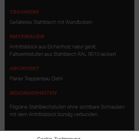
TRAGWERK
Gefaltetes Stahlblech mit Wandbolzen
MATERIALIEN
Antrittsblock aus Eichenholz natur geölt,
Faltwerktstufen aus Stahlblech RAL 9010 lackiert
ARCHITEKT
Planer Treppenbau Diehl
BESONDERHEITEN
Filigrane Stahlblechstufen ohne sichtbare Schrauben
mit dem Antrittsblock bündig verbunden
Cookie-Zustimmung