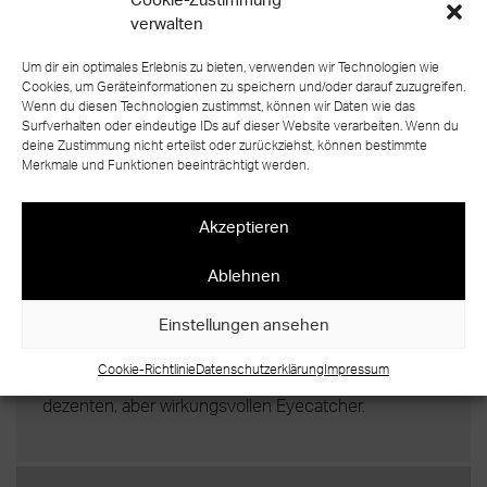
>
AUSGANGSSITUATION
verwalten
Um dir ein optimales Erlebnis zu bieten, verwenden wir Technologien wie
PLATZSPARENDE LÖSUNG FÜR NEUEN
Cookies, um Geräteinformationen zu speichern und/oder darauf zuzugreifen.
WOHNRAUM
Wenn du diesen Technologien zustimmst, können wir Daten wie das
Surfverhalten oder eindeutige IDs auf dieser Website verarbeiten. Wenn du
Bei der Umwandlung einer ehemaligen Werkstatt in
deine Zustimmung nicht erteilst oder zurückziehst, können bestimmte
Merkmale und Funktionen beeinträchtigt werden.
einen modernen Wohnraum mit einem zeitgemäßen
offenen Wohnkonzept wurde eine passende
Treppenanlage benötigt. Die von Treppenbau Diehl
Akzeptieren
entworfene und umgesetzte Konstruktion besteht
aus einer geraden Faltwerktreppe aus Stahlblech, die
Ablehnen
mit einem Antrittsblock aus massiver Eiche
Einstellungen ansehen
bodenständig verankert wurde. Dieses
Treppendesign ist zum einen praktisch und
Cookie-Richtlinie
Datenschutzerklärung
Impressum
platzsparend – und sorgt zum anderen für einen
dezenten, aber wirkungsvollen Eyecatcher.