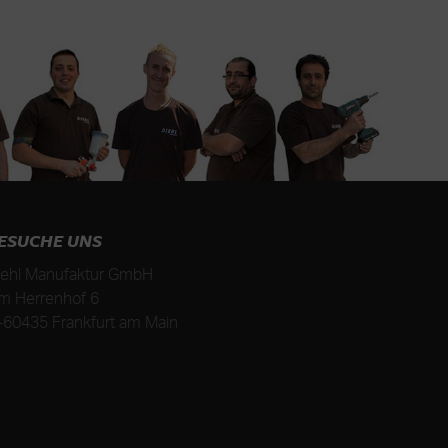
ESUCHE UNS
iehl Manufaktur GmbH
m Herrenhof 6
-
60435
Frankfurt am Main