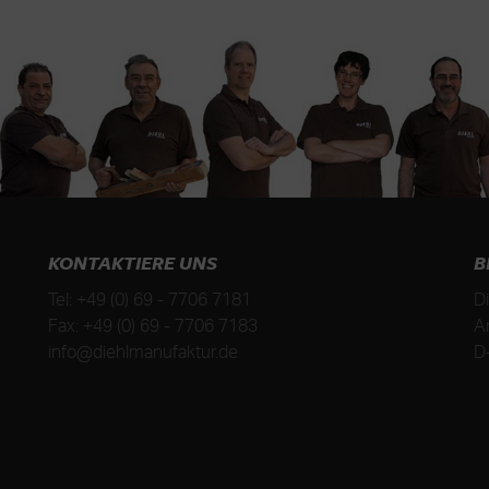
KONTAKTIERE UNS
B
Tel:
+49 (0) 69 - 7706 7181
D
Fax:
+49 (0) 69 - 7706 7183
A
info@diehlmanufaktur.de
D