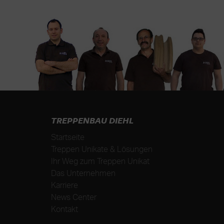
TREPPENBAU DIEHL
Startseite
Treppen Unikate & Lösungen
Ihr Weg zum Treppen Unikat
Das Unternehmen
Karriere
News Center
Kontakt