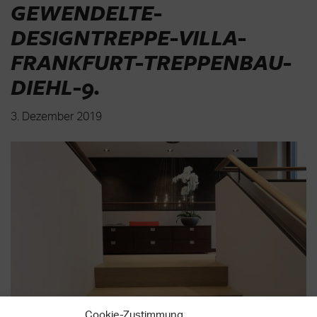
GEWENDELTE-
DESIGNTREPPE-VILLA-
FRANKFURT-TREPPENBAU-
DIEHL-9
.
3. Dezember 2019
Cookie-Zustimmung