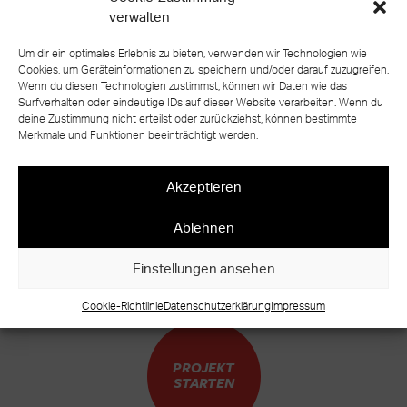
verwalten
Um dir ein optimales Erlebnis zu bieten, verwenden wir Technologien wie
Cookies, um Geräteinformationen zu speichern und/oder darauf zuzugreifen.
Wenn du diesen Technologien zustimmst, können wir Daten wie das
Surfverhalten oder eindeutige IDs auf dieser Website verarbeiten. Wenn du
deine Zustimmung nicht erteilst oder zurückziehst, können bestimmte
zurück zur Übersicht
Merkmale und Funktionen beeinträchtigt werden.
Akzeptieren
Ablehnen
BEREIT FÜR IHR EIGENES TREPPEN
UNIKAT?
Einstellungen ansehen
WARUM WARTEN?
Cookie-Richtlinie
Datenschutzerklärung
Impressum
PROJEKT
STARTEN