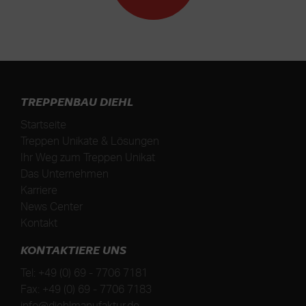
TREPPENBAU DIEHL
Startseite
Treppen Unikate & Lösungen
Ihr Weg zum Treppen Unikat
Das Unternehmen
Karriere
News Center
Kontakt
KONTAKTIERE UNS
Tel:
+49 (0) 69 - 7706 7181
Fax:
+49 (0) 69 - 7706 7183
info@diehlmanufaktur.de