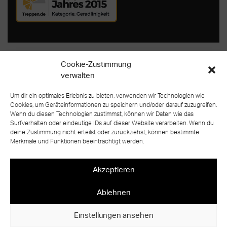
Cookie-Zustimmung
>
AUSGANGSSITUATION
verwalten
TREPPE DES JAHRES 2015 VON TREPPEN.DE
Um dir ein optimales Erlebnis zu bieten, verwenden wir Technologien wie
Cookies, um Geräteinformationen zu speichern und/oder darauf zuzugreifen.
Natürlichkeit ist das Leitmotiv beim Bau von
Wenn du diesen Technologien zustimmst, können wir Daten wie das
Surfverhalten oder eindeutige IDs auf dieser Website verarbeiten. Wenn du
Treppenanlagen für Holzhäuser. Schließlich müssen
deine Zustimmung nicht erteilst oder zurückziehst, können bestimmte
die Treppen zum Stil des Hauses passen. Für ein neu
Merkmale und Funktionen beeinträchtigt werden.
gebautes Holzhaus, das als Einfamilienhaus eher
überschaubaren Raum für ausladende
Akzeptieren
Treppenanlagen bietet, wurde deshalb eine
zweiläufige Massivholztreppe gestaltet, die ohne
Ablehnen
jegliche Schraubverbindung auskommt.
Einstellungen ansehen
Stattdessen kommen fast alle Arten handwerklicher