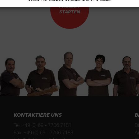
PROJEKT
STARTEN
KONTAKTIERE UNS
B
Tel:
+49 (0) 69 - 7706 7181
D
Fax:
+49 (0) 69 - 7706 7183
A