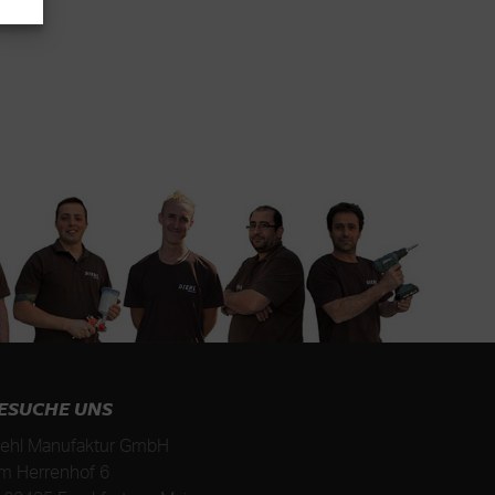
ESUCHE UNS
iehl Manufaktur GmbH
m Herrenhof 6