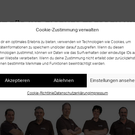
IT FÜR IHR EIGENES TREPPEN UN
Cookie-Zustimmung verwalten
WARUM WARTEN?
dir ein optimales Erlebnis zu bieten, verwenden wir Technologien wie Cookies, um
äteinformationen zu speichern und/oder darauf zuzugreifen. Wenn du diesen
hnologien zustimmst, können wir Daten wie das Surfverhalten oder eindeutige IDs a
PROJEKT
ser Website verarbeiten. Wenn du deine Zustimmung nicht erteilst oder zurückziehst
STARTEN
nen bestimmte Merkmale und Funktionen beeinträchtigt werden.
Akzeptieren
Ablehnen
Einstellungen anseh
Cookie-Richtlinie
Datenschutzerklärung
Impressum