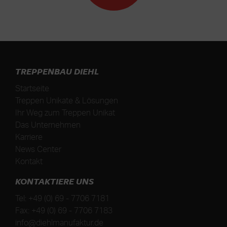
TREPPENBAU DIEHL
Startseite
Treppen Unikate & Lösungen
Ihr Weg zum Treppen Unikat
Das Unternehmen
Karriere
News Center
Kontakt
KONTAKTIERE UNS
Tel:
+49 (0) 69 - 7706 7181
Fax:
+49 (0) 69 - 7706 7183
info@diehlmanufaktur.de