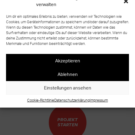
holztreppe im bestand saniert in offenbach
verwalten
Um dir ein optimales Erlebnis zu bieten, verwenden wir Technologien wie
Cookies, um Geräteinformationen zu speichern und/oder darauf zuzugreifen.
Wenn du diesen Technologien zustimmst, können wir Daten wie das
Surfverhalten oder eindeutige IDs auf dieser Website verarbeiten. Wenn du
deine Zustimmung nicht erteilst oder zurückziehst, können bestimmte
zurück zur Übersicht
Merkmale und Funktionen beeinträchtigt werden.
Akzeptieren
Ablehnen
BEREIT FÜR IHR EIGENES TREPPEN
UNIKAT?
Einstellungen ansehen
WARUM WARTEN?
Cookie-Richtlinie
Datenschutzerklärung
Impressum
PROJEKT
STARTEN