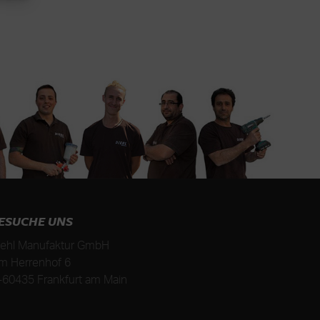
ESUCHE UNS
iehl Manufaktur GmbH
m Herrenhof 6
-
60435
Frankfurt am Main