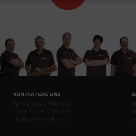
KONTAKTIERE UNS
B
Tel:
+49 (0) 69 - 7706 7181
D
Fax:
+49 (0) 69 - 7706 7183
A
info@diehlmanufaktur.de
D