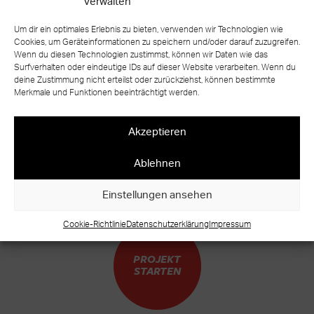
verwalten
Um dir ein optimales Erlebnis zu bieten, verwenden wir Technologien wie
Cookies, um Geräteinformationen zu speichern und/oder darauf zuzugreifen.
Wenn du diesen Technologien zustimmst, können wir Daten wie das
Surfverhalten oder eindeutige IDs auf dieser Website verarbeiten. Wenn du
zurück zur Übersicht
deine Zustimmung nicht erteilst oder zurückziehst, können bestimmte
Merkmale und Funktionen beeinträchtigt werden.
Akzeptieren
Ablehnen
BEREIT FÜR IHR EIGENES TREPPEN
UNIKAT?
Einstellungen ansehen
WARUM WARTEN?
Cookie-Richtlinie
Datenschutzerklärung
Impressum
PROJEKT
STARTEN