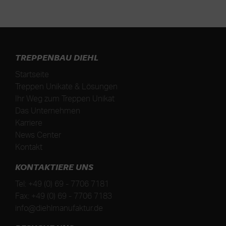
TREPPENBAU DIEHL
Startseite
Treppen Unikate & Lösungen
Ihr Weg zum Treppen Unikat
Das Unternehmen
Karriere
News Center
Kontakt
KONTAKTIERE UNS
Tel:
+49 (0) 69 - 7706 7181
Fax:
+49 (0) 69 - 7706 7183
info@diehlmanufaktur.de