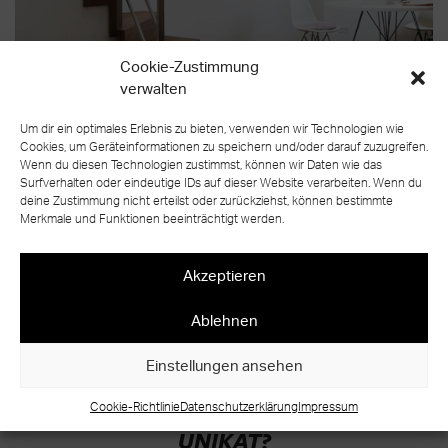
Cookie-Zustimmung
verwalten
Um dir ein optimales Erlebnis zu bieten, verwenden wir Technologien wie
Cookies, um Geräteinformationen zu speichern und/oder darauf zuzugreifen.
Wenn du diesen Technologien zustimmst, können wir Daten wie das
Surfverhalten oder eindeutige IDs auf dieser Website verarbeiten. Wenn du
deine Zustimmung nicht erteilst oder zurückziehst, können bestimmte
Merkmale und Funktionen beeinträchtigt werden.
Akzeptieren
zurück zur Übersicht
Ablehnen
Einstellungen ansehen
BEREIT FÜR IHR EIGENES TREPPEN
Cookie-Richtlinie
Datenschutzerklärung
Impressum
UNIKAT?