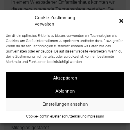
In einem Wiesbadener Einfamilienhaus konnten wir
diese herausragende Treppenanlage gestalten. Sie
zeichnet sich durch einen gelungenen Mix
Cookie-Zustimmung
verschiedener Materialien aus, die alle
verwalten
gleichberechtigt ineinander greifen und ein
Um dir ein optimales Erlebnis zu bieten, verwenden wir Technologien wie
einzigartiges Treppendesign kreieren: Das innere
Cookies, um Geräteinformationen zu speichern und/oder darauf zuzugreifen.
geschlossene Geländer aus dünnem Stahlblech
Wenn du diesen Technologien zustimmst, können wir Daten wie das
harmoniert hervorragend mit den auffälligen
Surfverhalten oder eindeutige IDs auf dieser Website verarbeiten. Wenn du
deine Zustimmung nicht erteilst oder zurückziehst, können bestimmte
hölzernen Blockstufen und den außenseitig
Merkmale und Funktionen beeinträchtigt werden.
freistehend angebrachten Sicherheitsgläsern.
Letztere wurde gewählt, weil von Seiten der
Akzeptieren
Bauherren der Wunsch bestand, vom
Eingangsbereich aus einen freien Blick auf die
Ablehnen
gigantische freitragende Treppenanlage zu haben.
Durch den Einsatz eines durchgehenden Handlaufs
Einstellungen ansehen
auf der inneren Geländerwange setzten wir einen
passenden Rahmen, der das Stufenmaterial
Cookie-Richtlinie
Datenschutzerklärung
Impressum
aufgreift. Die Brüstungsgeländer wurden aus
Milchglas gestaltet.