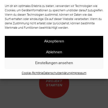
Um dir ein optimales Erlebnis zu bieten, verwenden wir Technologien wie
Cookies, um Geräteinformationen zu speichern und/oder darauf zuzugreifen.
Wenn du diesen Technologien zustimmst, können wir Daten wie das
zurück zur Übersicht
Surfverhalten oder eindeutige IDs auf dieser Website verarbeiten. Wenn du
deine Zustimmung nicht erteilst oder zurückziehst, können bestimmte
Merkmale und Funktionen beeinträchtigt werden.
Akzeptieren
BEREIT FÜR IHR EIGENES TREPPEN
Ablehnen
UNIKAT?
WARUM WARTEN?
Einstellungen ansehen
Cookie-Richtlinie
Datenschutzerklärung
Impressum
PROJEKT
STARTEN