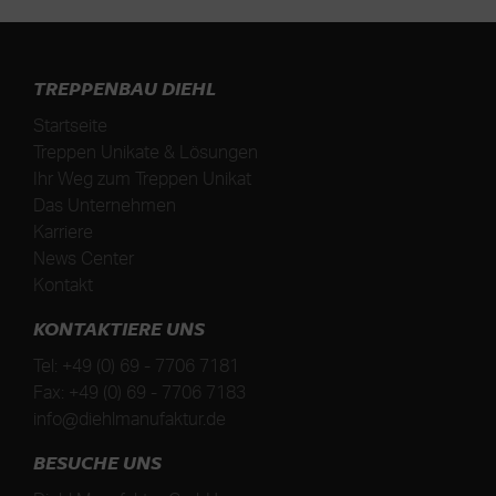
TREPPENBAU DIEHL
Startseite
Treppen Unikate & Lösungen
Ihr Weg zum Treppen Unikat
Das Unternehmen
Karriere
News Center
Kontakt
KONTAKTIERE UNS
Tel:
+49 (0) 69 - 7706 7181
Fax:
+49 (0) 69 - 7706 7183
info@diehlmanufaktur.de
BESUCHE UNS