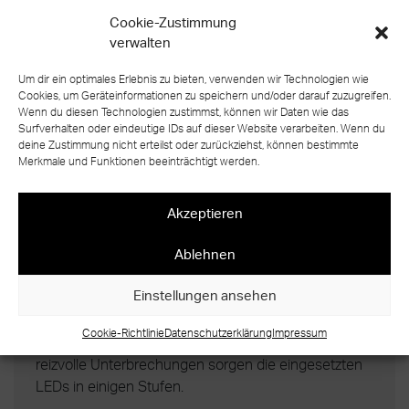
NATÜRLICHES AMBIENTE TRIFFT LINEARES
Cookie-Zustimmung
DESIGN
verwalten
Diese aus naturfarbenen Eichenholzkassettenstufen
und einem Handlauf aus Nussbaum bestehende
Um dir ein optimales Erlebnis zu bieten, verwenden wir Technologien wie
Cookies, um Geräteinformationen zu speichern und/oder darauf zuzugreifen.
Kragstufentreppe zeichnet sich durch ein modernes,
Wenn du diesen Technologien zustimmst, können wir Daten wie das
klares Erscheinungsbild aus. Komplettiert wird die
Surfverhalten oder eindeutige IDs auf dieser Website verarbeiten. Wenn du
Treppenanlage durch eine Glastafelwand, die über
deine Zustimmung nicht erteilst oder zurückziehst, können bestimmte
Merkmale und Funktionen beeinträchtigt werden.
sämtliche Etagen des Einfamilienhauses verläuft.
Grundvoraussetzung für die Konstruktion dieser
Treppe war, dass die Anlage optimal zur geplanten
Akzeptieren
klaren Linienführung im Innendesign des modernen
Ablehnen
Neubaus passt. Dieser Anspruch wurde in allen
Bestandteilen der Kragstufentreppe umgesetzt –
Einstellungen ansehen
von den exakt eingepassten Stufen über den
geradlinig nach oben strebenden Handlauf bis hin zu
Cookie-Richtlinie
Datenschutzerklärung
Impressum
den großflächigen Glastafeln. Für Abwechslung und
reizvolle Unterbrechungen sorgen die eingesetzten
LEDs in einigen Stufen.