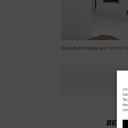
Blockstufentreppe aus Holz mit T
Um 
Ger
Tec
die
kön
BERE