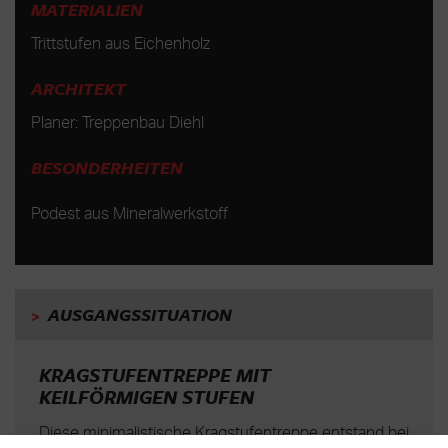
MATERIALIEN
Trittstufen aus Eichenholz
ARCHITEKT
Planer: Treppenbau Diehl
BESONDERHEITEN
Podest aus Mineralwerkstoff
>
AUSGANGSSITUATION
KRAGSTUFENTREPPE MIT
KEILFÖRMIGEN STUFEN
Diese minimalistische Kragstufentreppe entstand bei