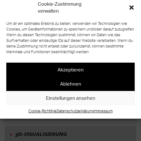
der Sanierung eines Wohngebäudes: Die sehr
Cookie-Zustimmung
kunstbegeisterten Besitzer wollten dringend einen
verwalten
Gegenentwurf zu bestehenden schwergewichtigen,
Um dir ein optimales Erlebnis zu bieten, verwenden wir Technologien wie
mit Teppich belegten Mahagonitreppe mit
Cookies, um Geräteinformationen zu speichern und/oder darauf zuzugreifen.
Metallgeländer. So schufen wir diese moderne,
Wenn du diesen Technologien zustimmst, können wir Daten wie das
leichte Treppe, bei der der Auf- und Abstieg
Surfverhalten oder eindeutige IDs auf dieser Website verarbeiten. Wenn du
deine Zustimmung nicht erteilst oder zurückziehst, können bestimmte
zwischen den Etagen auf das Wesentliche reduziert
Merkmale und Funktionen beeinträchtigt werden.
wurde: die Stufen. Diese sind lediglich ergänzt um
eine stilvolle Absturzsicherung aus Glas, die so
Akzeptieren
zurückhaltend gestaltet ist, dass sie die Kunst im
Raum in keiner Weise beeinträchtigt. Das gilt auch
Ablehnen
für das aus Mineralwerkstoff gefertigte Podest in
neutralem Weiß. Denn genau darum geht es in
Einstellungen ansehen
diesem Raum: Die Kunstwerke an Wänden und auf
Podesten sollen bestmöglich zur Geltung kommen.
Cookie-Richtlinie
Datenschutzerklärung
Impressum
>
3D-VISUALISIERUNG