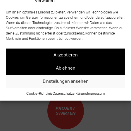
verwalten
Um dir ein optimales Erlebnis zu bieten, verwenden wir Technologien wie
Cookies, um Geräteinformationen zu speichern und/oder darauf zuzugreifen.
Wenn du diesen Technologien zustimmst, können wir Daten wie das
Surfverhalten oder eindeutige IDs auf dieser Website verarbeiten. Wenn du
zurück zur Übersicht
deine Zustimmung nicht erteilst oder zurückziehst, können bestimmte
Merkmale und Funktionen beeinträchtigt werden.
Akzeptieren
Ablehnen
BEREIT FÜR IHR EIGENES TREPPEN
UNIKAT?
Einstellungen ansehen
WARUM WARTEN?
Cookie-Richtlinie
Datenschutzerklärung
Impressum
PROJEKT
STARTEN