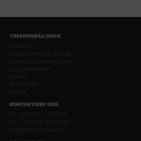
TREPPENBAU DIEHL
Startseite
Treppen Unikate & Lösungen
Ihr Weg zum Treppen Unikat
Das Unternehmen
Karriere
News Center
Kontakt
KONTAKTIERE UNS
Tel:
+49 (0) 69 - 7706 7181
Fax:
+49 (0) 69 - 7706 7183
info@diehlmanufaktur.de