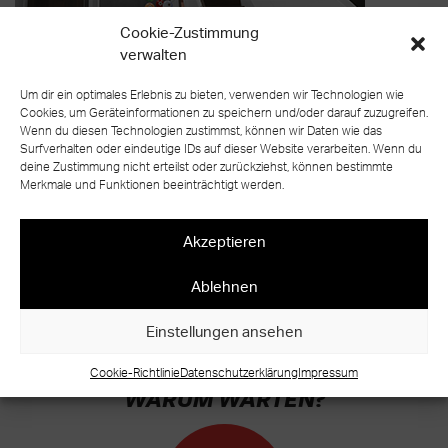
Cookie-Zustimmung
verwalten
Um dir ein optimales Erlebnis zu bieten, verwenden wir Technologien wie
Cookies, um Geräteinformationen zu speichern und/oder darauf zuzugreifen.
Wenn du diesen Technologien zustimmst, können wir Daten wie das
Surfverhalten oder eindeutige IDs auf dieser Website verarbeiten. Wenn du
deine Zustimmung nicht erteilst oder zurückziehst, können bestimmte
Merkmale und Funktionen beeinträchtigt werden.
zurück zur Übersicht
Akzeptieren
Ablehnen
Einstellungen ansehen
BEREIT FÜR IHR EIGENES TREPPEN
UNIKAT?
Cookie-Richtlinie
Datenschutzerklärung
Impressum
WARUM WARTEN?