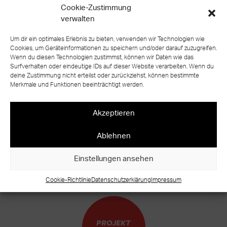
Cookie-Zustimmung
verwalten
Um dir ein optimales Erlebnis zu bieten, verwenden wir Technologien wie
Cookies, um Geräteinformationen zu speichern und/oder darauf zuzugreifen.
Wenn du diesen Technologien zustimmst, können wir Daten wie das
Surfverhalten oder eindeutige IDs auf dieser Website verarbeiten. Wenn du
deine Zustimmung nicht erteilst oder zurückziehst, können bestimmte
Merkmale und Funktionen beeinträchtigt werden.
zurück zur Übersicht
Akzeptieren
Ablehnen
BEREIT FÜR IHR EIGENES TREPPEN
Einstellungen ansehen
UNIKAT?
WARUM WARTEN?
Cookie-Richtlinie
Datenschutzerklärung
Impressum
PROJEKT