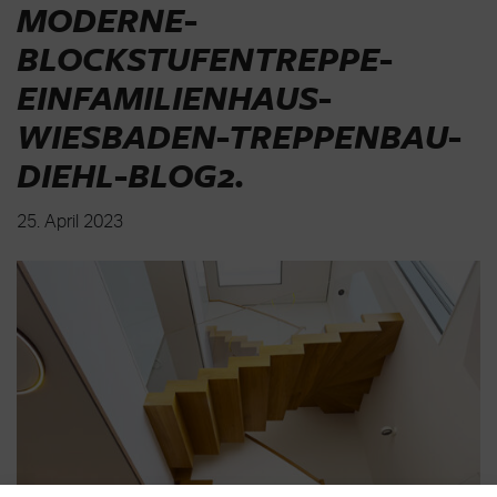
MODERNE-
BLOCKSTUFENTREPPE-
EINFAMILIENHAUS-
WIESBADEN-TREPPENBAU-
DIEHL-BLOG2
.
25. April 2023