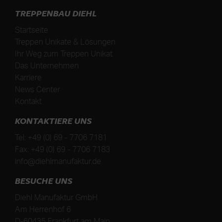
TREPPENBAU DIEHL
Startseite
Treppen Unikate & Lösungen
Ihr Weg zum Treppen Unikat
Das Unternehmen
Karriere
News Center
Kontakt
KONTAKTIERE UNS
Tel:
+49 (0) 69 - 7706 7181
Fax:
+49 (0) 69 - 7706 7183
info@diehlmanufaktur.de
BESUCHE UNS
Diehl Manufaktur GmbH
Am Herrenhof 6
D
-
60435
Frankfurt am Main